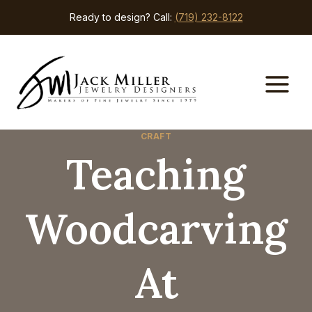
Skip
Ready to design? Call:
(719) 232-8122
to
content
CRAFT
Teaching
Woodcarving
At